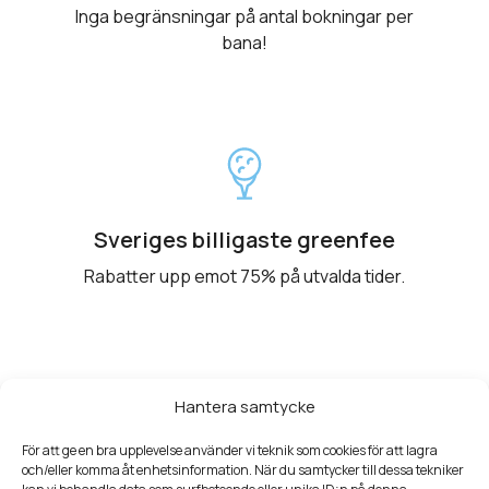
Inga begränsningar på antal bokningar per
bana!
Sveriges billigaste greenfee
Rabatter upp emot 75% på utvalda tider.
Hantera samtycke
För att ge en bra upplevelse använder vi teknik som cookies för att lagra
Smidig bokning och betalning
och/eller komma åt enhetsinformation. När du samtycker till dessa tekniker