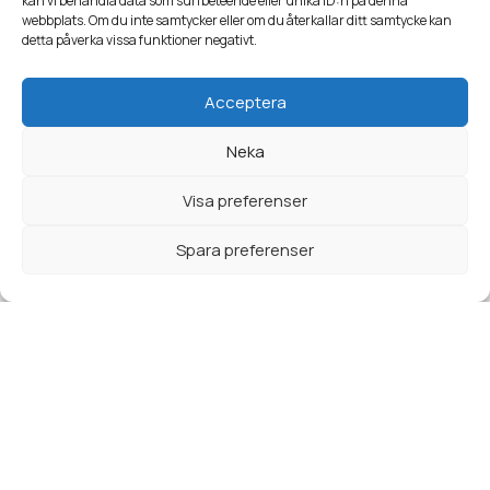
kan vi behandla data som surfbeteende eller unika ID:n på denna
Vårt motto – Boka. Spara. Spela.
webbplats. Om du inte samtycker eller om du återkallar ditt samtycke kan
detta påverka vissa funktioner negativt.
Acceptera
Neka
Visa preferenser
Spara preferenser